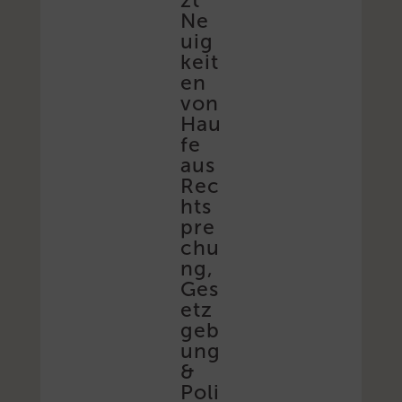
zt
Ne
uig
keit
en
von
Hau
fe
aus
Rec
hts
pre
chu
ng,
Ges
etz
geb
ung
&
Poli