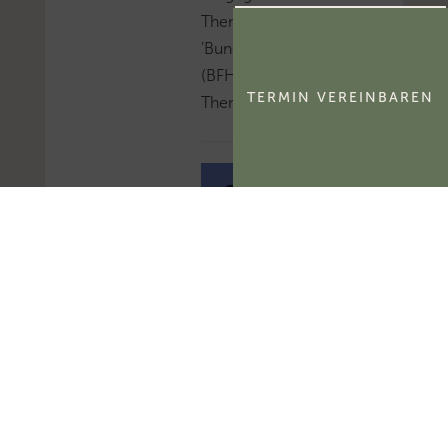
Thema
'Bundesfinanzhof
(BFH)'...Mehr zum
TERMIN VEREINBAREN
Thema 'BFH-Urteile'...
FG Berlin-
Brandenburg:
Aktivierungsfähigkeit
des
kommerzialisierbaren