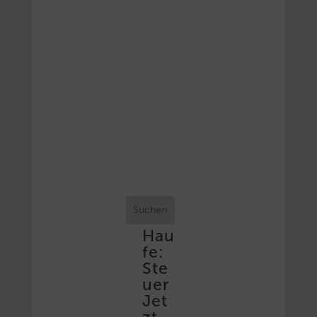
Suchen
Hau
fe:
Ste
uer
Jet