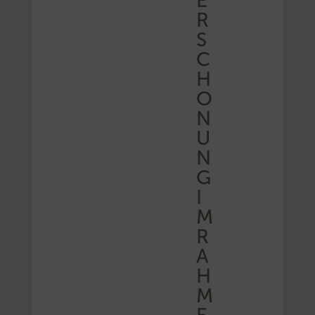
E
R
S
C
H
O
N
U
N
G
I
M
R
A
H
M