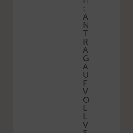
H
:
A
N
T
R
A
G
A
U
F
V
O
L
L
V