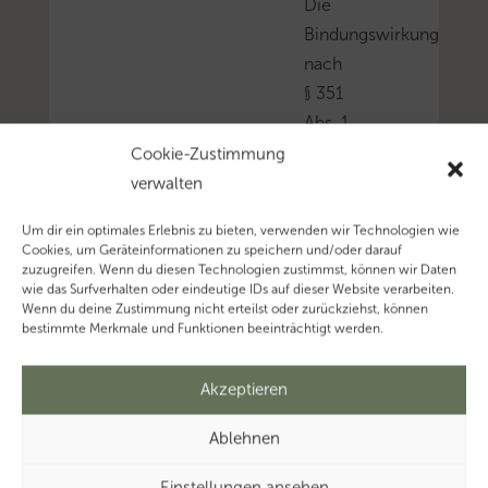
Die
Bindungswirkung
nach
§ 351
Abs. 1
AO
Cookie-Zustimmung
hat
verwalten
nicht
Um dir ein optimales Erlebnis zu bieten, verwenden wir Technologien wie
zur
Cookies, um Geräteinformationen zu speichern und/oder darauf
Folge,
zuzugreifen. Wenn du diesen Technologien zustimmst, können wir Daten
wie das Surfverhalten oder eindeutige IDs auf dieser Website verarbeiten.
dass
Wenn du deine Zustimmung nicht erteilst oder zurückziehst, können
die
bestimmte Merkmale und Funktionen beeinträchtigt werden.
Verschonung,
wenn
Akzeptieren
sie
Ablehnen
den
Änderungsrahmen
Einstellungen ansehen