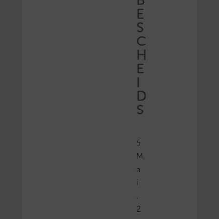
B
E
S
C
H
E
I
D
S
5
M
a
i
,
2