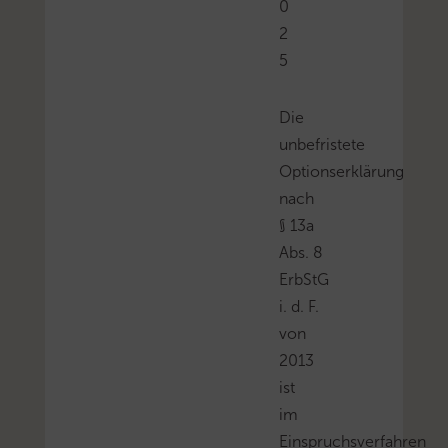
0
2
5
Die
unbefristete
Optionserklärung
nach
§ 13a
Abs. 8
ErbStG
i. d. F.
von
2013
ist
im
Einspruchsverfahren