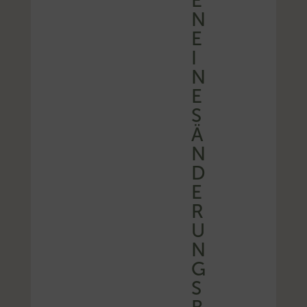
E
N
E
I
N
E
S
Ä
N
D
E
R
U
N
G
S