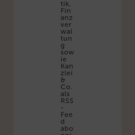
tik,
Fin
anz
ver
wal
tun
g
sow
ie
Kan
zlei
&
Co.
als
RSS
-
Fee
d
abo