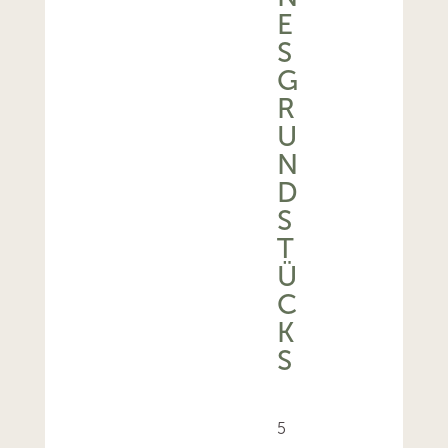
E
S
G
R
U
N
D
S
T
Ü
C
K
S
5