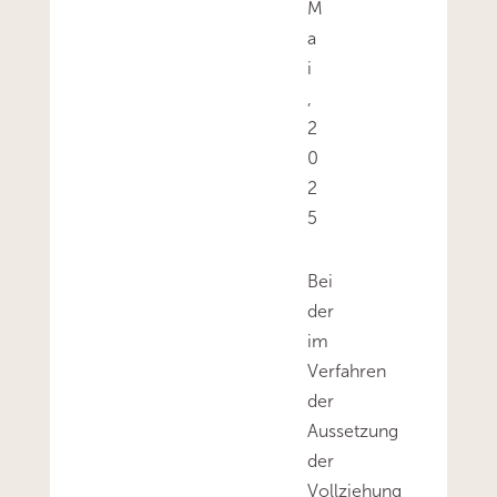
M
a
i
,
2
0
2
5
Bei
der
im
Verfahren
der
Aussetzung
der
Vollziehung