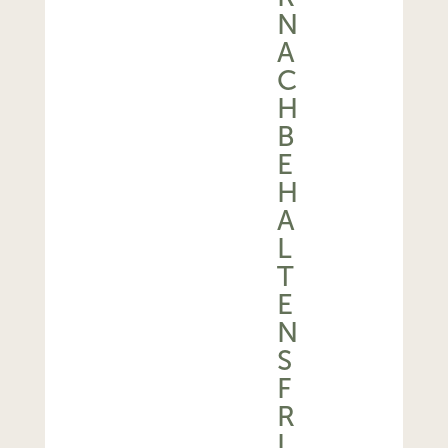
N
A
C
H
B
E
H
A
L
T
E
N
S
F
R
I