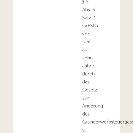
§ 6
Abs. 3
Satz 2
GrEStG
von
fünf
auf
zehn
Jahre
durch
das
Gesetz
zur
Änderung
des
Grunderwerbsteuerges
v.