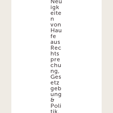
Neu
igk
eite
n
von
Hau
fe
aus
Rec
hts
pre
chu
ng,
Ges
etz
geb
ung
&
Poli
tik,