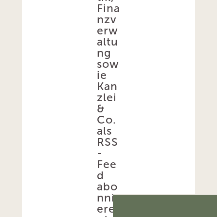
Fina
nzv
erw
altu
ng
sow
ie
Kan
zlei
&
Co.
als
RSS
-
Fee
d
abo
nni
ere