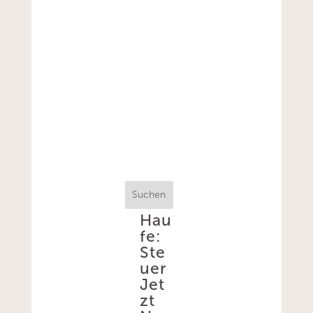
Suchen
Hau
fe:
Ste
uer
Jet
zt