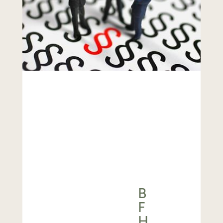
B
F
H