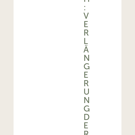
:
V
E
R
L
Ä
N
G
E
R
U
N
G
D
E
R