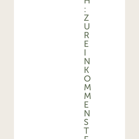
H
:
Z
U
R
E
I
N
K
O
M
M
E
N
S
T