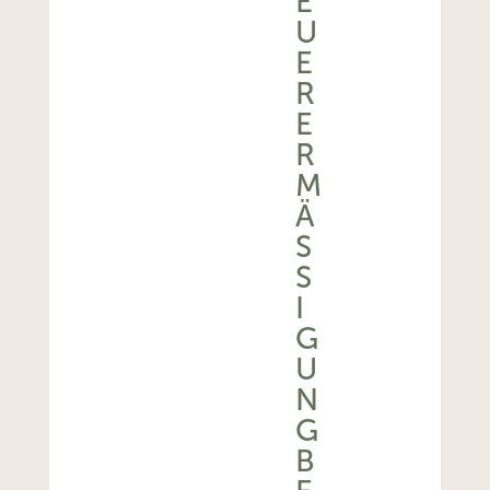
E
U
E
R
E
R
M
Ä
SS
I
G
U
N
G
B
E