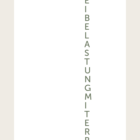
I
B
E
L
A
S
T
U
N
G
M
I
T
E
R
B