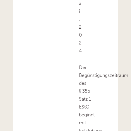
a
i
,
2
0
2
4
Der
Begünstigungszeitraum
des
§ 35b
Satz 1
EStG
beginnt
mit
Entstehung