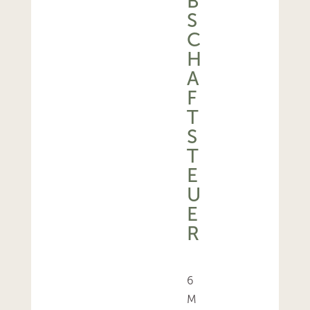
S
C
H
A
F
T
S
T
E
U
E
R
6
M