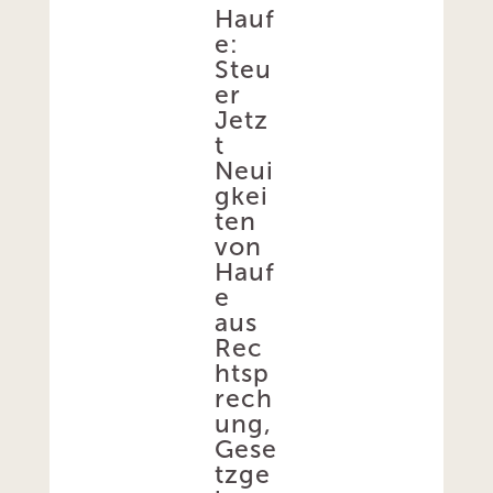
Hauf
e:
Steu
er
Jetz
t
Neui
gkei
ten
von
Hauf
e
aus
Rec
htsp
rech
ung,
Gese
tzge