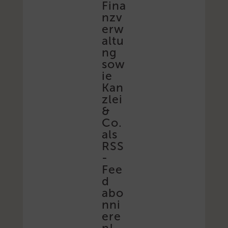
Fina
nzv
erw
altu
ng
sow
ie
Kan
zlei
&
Co.
als
RSS
-
Fee
d
abo
nni
ere
n!