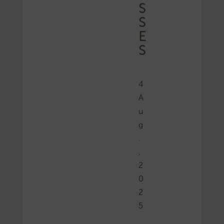
S
S
E
S
4
A
u
g
.
,
2
0
2
5