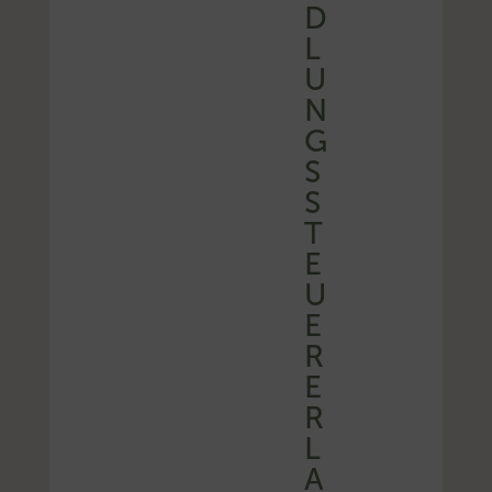
D
L
U
N
G
S
S
T
E
U
E
R
E
R
L
A