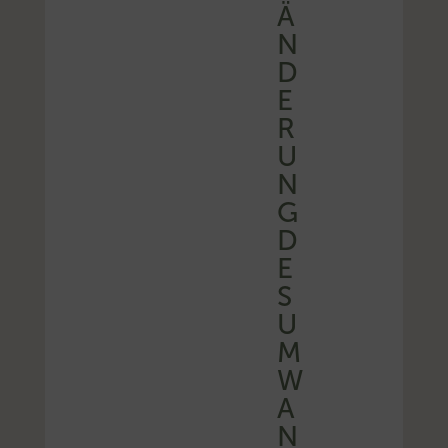
Ä
N
D
E
R
U
N
G
D
E
S
U
M
W
A
N