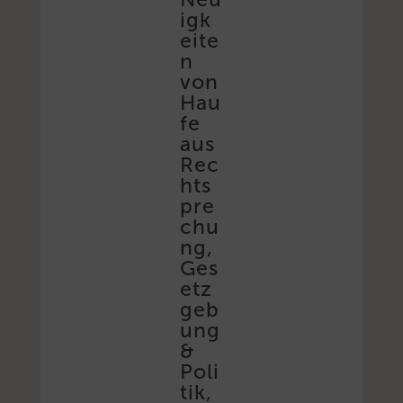
igk
eite
n
von
Hau
fe
aus
Rec
hts
pre
chu
ng,
Ges
etz
geb
ung
&
Poli
tik,