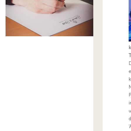
k
T
D
e
k
N
P
i
u
'