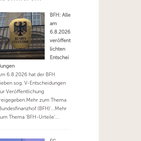
BFH: Alle
am
6.8.2026
veröffent
lichten
Entschei
dungen
Am 6.8.2026 hat der BFH
ieben sog. V-Entscheidungen
ur Veröffentlichung
freigegeben.Mehr zum Thema
Bundesfinanzhof (BFH)'...Mehr
um Thema 'BFH-Urteile'...