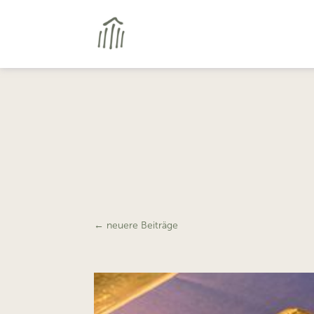
←
neuere Beiträge