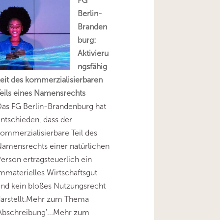
FG
Berlin-
Branden
burg:
Aktivieru
ngsfähig
eit des kommerzialisierbaren
eils eines Namensrechts
as FG Berlin-Brandenburg hat
ntschieden, dass der
ommerzialisierbare Teil des
amensrechts einer natürlichen
erson ertragsteuerlich ein
mmaterielles Wirtschaftsgut
nd kein bloßes Nutzungsrecht
darstellt.Mehr zum Thema
Abschreibung'...Mehr zum