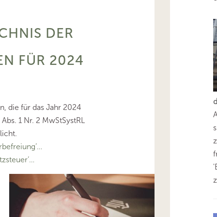
ICHNIS DER
N FÜR 2024
, die für das Jahr 2024
4 Abs. 1 Nr. 2 MwStSystRL
s
licht.
z
befreiung’…
zsteuer’…
'
z