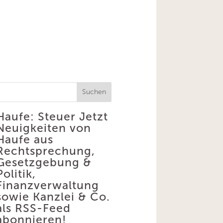
Suchen
Haufe: Steuer
Jetzt
Neuigkeiten von
Haufe aus
Rechtsprechung,
Gesetzgebung &
Politik,
Finanzverwaltung
sowie Kanzlei & Co.
als RSS-Feed
abonnieren!