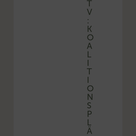
T
V
:
K
O
A
L
I
T
I
O
N
S
P
L
Ä