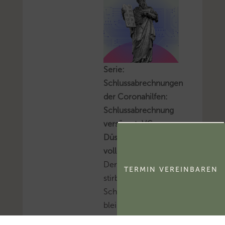
Serie:
Schlussabrechnungen
der Coronahilfen:
Schlussabrechnung
versäumt: VG
Düsseldorf bestätigt
volle Rückforderung
Der prüfende Dritte
TERMIN VEREINBAREN
stirbt, die
Schlussabrechnung
bleibt aus, die
November- und