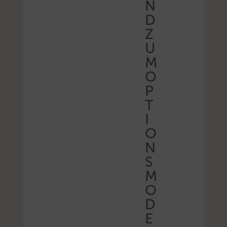
N
D
Z
U
M
O
P
T
I
O
N
S
M
O
D
E