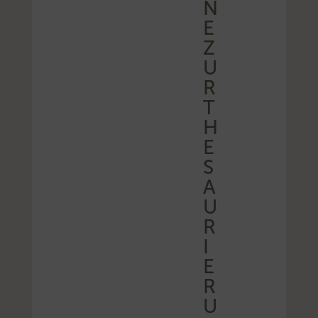
N
E
Z
U
R
T
H
E
S
A
U
R
I
E
R
U