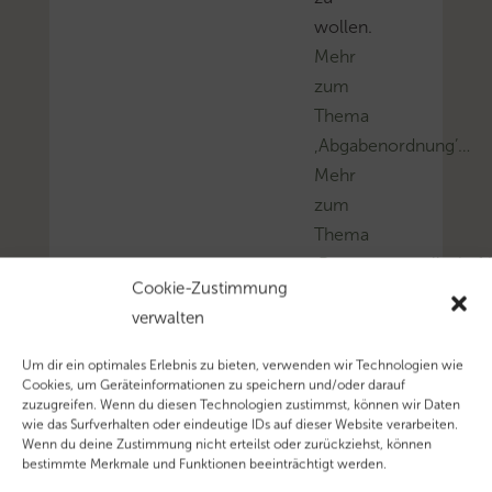
wollen.
Mehr
zum
Thema
‚Abgabenordnung’…
Mehr
zum
Thema
‚Personengesellschaft
Cookie-Zustimmung
Mehr
verwalten
zum
Thema
Um dir ein optimales Erlebnis zu bieten, verwenden wir Technologien wie
‚Vermögensverwaltun
Cookies, um Geräteinformationen zu speichern und/oder darauf
zuzugreifen. Wenn du diesen Technologien zustimmst, können wir Daten
wie das Surfverhalten oder eindeutige IDs auf dieser Website verarbeiten.
Wenn du deine Zustimmung nicht erteilst oder zurückziehst, können
bestimmte Merkmale und Funktionen beeinträchtigt werden.