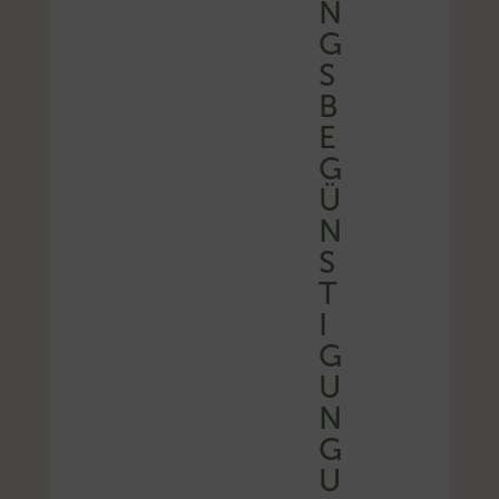
N
G
S
B
E
G
Ü
N
S
T
I
G
U
N
G
U