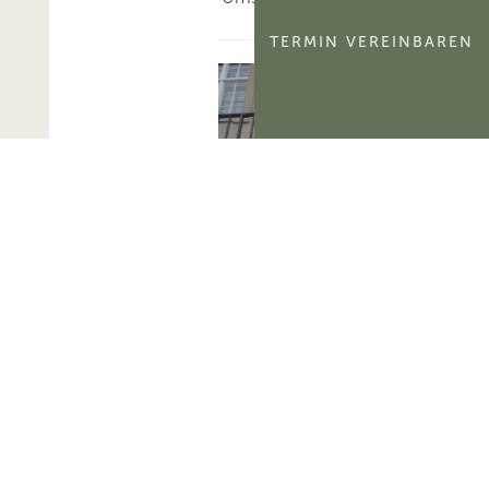
TERMIN VEREINBAREN
BFH: Alle am 6.8.2026
veröffentlichten
Entscheidungen
Am 6.8.2026 hat der
BFH sieben sog. V-
Entscheidungen zur
Veröffentlichung
freigegeben.Mehr zum
Thema