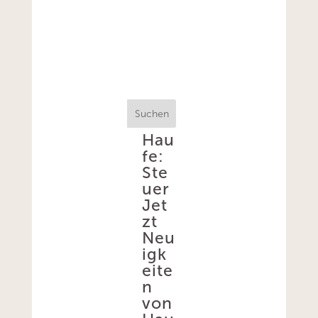
Suchen
Hau
fe:
Ste
uer
Jet
zt
Neu
igk
eite
n
von