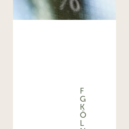
F
G
K
Ö
L