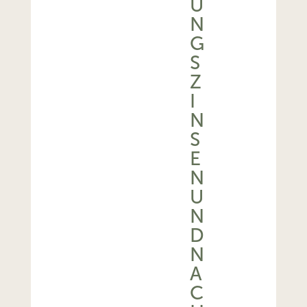
U
N
G
S
Z
I
N
S
E
N
U
N
D
N
A
C