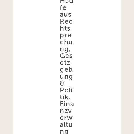
Hau
fe
aus
Rec
hts
pre
chu
ng,
Ges
etz
geb
ung
&
Poli
tik,
Fina
nzv
erw
altu
ng