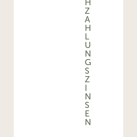
H
Z
A
H
L
U
N
G
S
Z
I
N
S
E
N