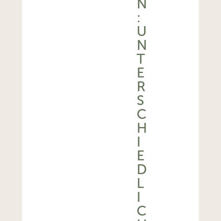
N
:
U
N
T
E
R
S
C
H
I
E
D
L
I
C