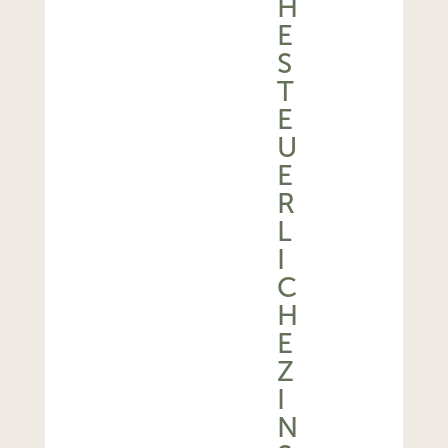
H
E
S
T
E
U
E
R
L
I
C
H
E
Z
I
N