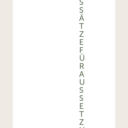
S
S
Ä
T
Z
E
F
Ü
R
A
U
S
S
E
T
Z