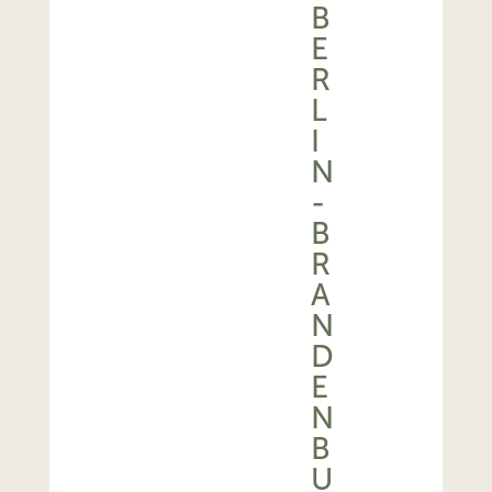
B
E
R
L
I
N
-
B
R
A
N
D
E
N
B
U