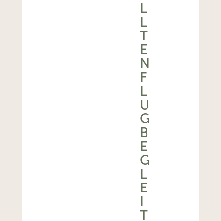
L
L
T
E
N
F
L
U
G
B
E
G
L
E
I
T