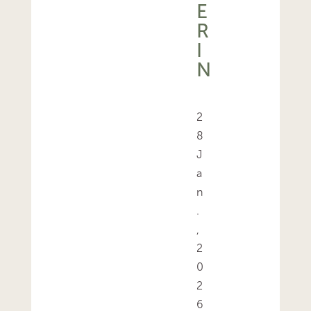
E
R
I
N
2
8
J
a
n
.
,
2
0
2
6