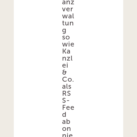
anz
ver
wal
tun
g
so
wie
Ka
nzl
ei
&
Co.
als
RS
S-
Fee
d
ab
on
nie