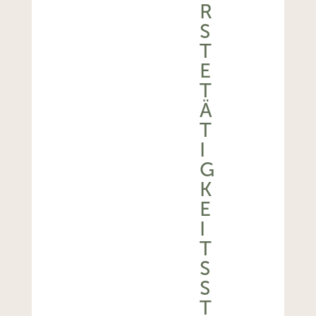
R
S
T
E
T
Ä
T
I
G
K
E
I
T
S
S
T