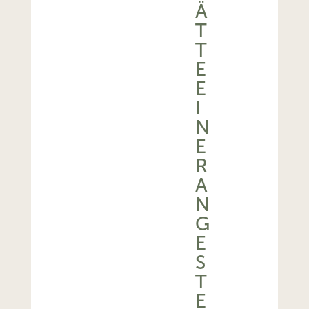
Ä
T
T
E
E
I
N
E
R
A
N
G
E
S
T
E