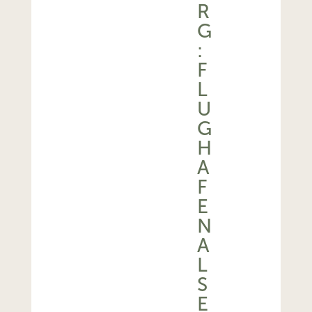
R
G
:
F
L
U
G
H
A
F
E
N
A
L
S
E