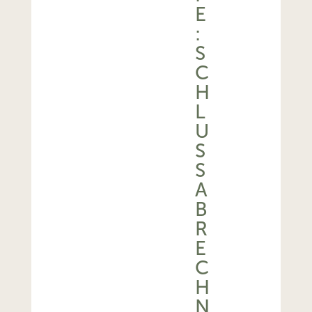
E
:
S
C
H
L
U
S
S
A
B
R
E
C
H
N