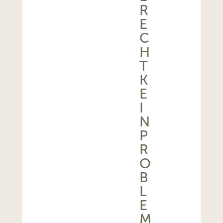
R
E
C
H
T
K
E
I
N
P
R
O
B
L
E
M