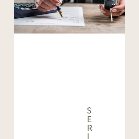
S
E
R
I