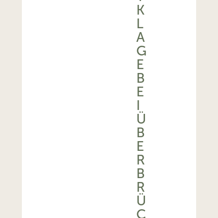
K
L
A
G
E
B
E
I
Ü
B
E
R
B
R
Ü
C