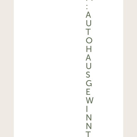
:
A
U
T
O
H
A
U
S
G
E
W
I
N
N
T