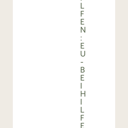
L
F
E
N
:
E
U
-
B
E
I
H
I
L
F
E