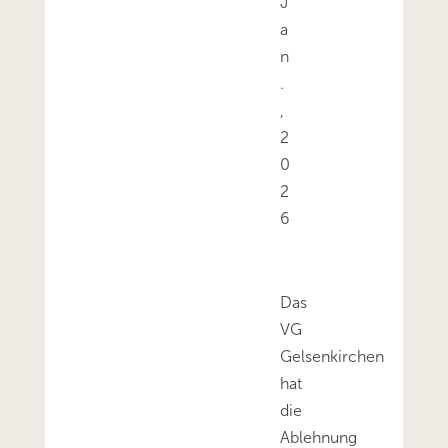
J
a
n
.
,
2
0
2
6
Das
VG
Gelsenkirchen
hat
die
Ablehnung