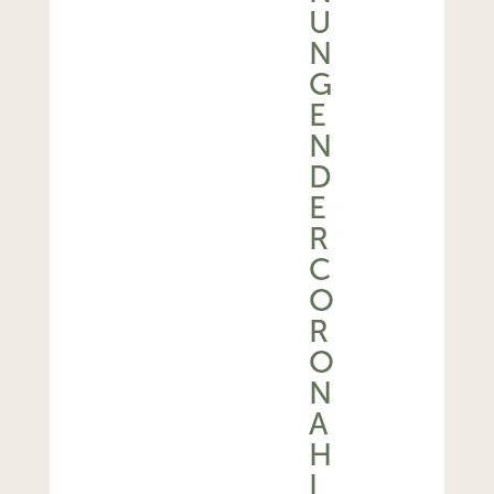
U
N
G
E
N
D
E
R
C
O
R
O
N
A
H
I