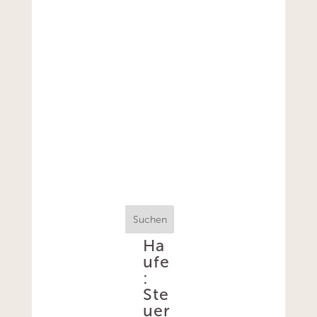
Suchen
Ha
ufe
:
Ste
uer