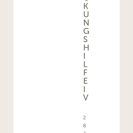
K
U
N
G
S
H
I
L
F
E
I
V
2
8