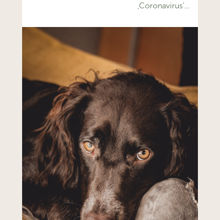
‚Coronavirus’…