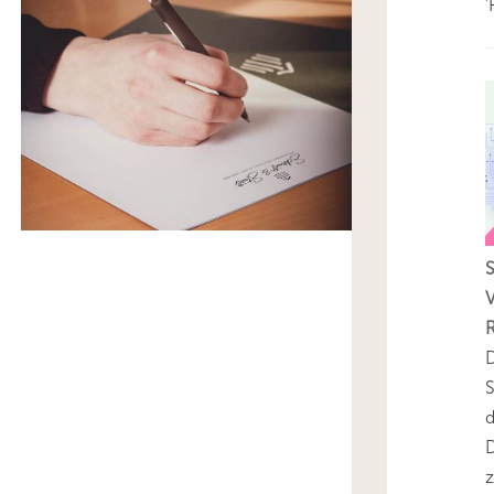
'
V
D
S
D
z