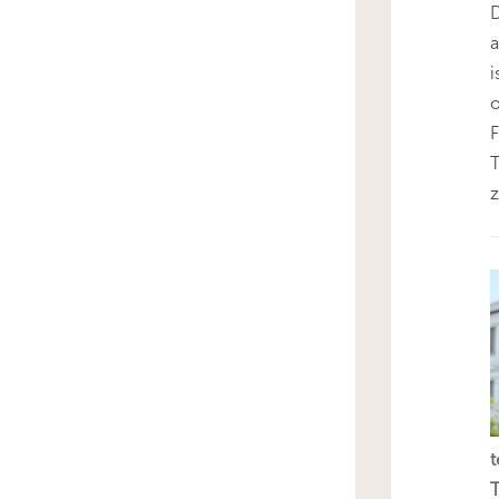
D
i
o
F
T
z
t
T