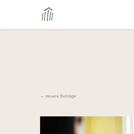
←
neuere Beiträge