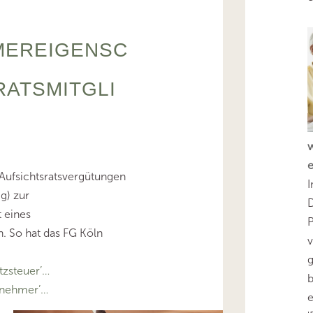
MEREIGENSC
RATSMITGLI
Aufsichtsratsvergütungen
I
g) zur
D
 eines
n. So hat das FG Köln
v
g
zsteuer’…
b
rnehmer’…