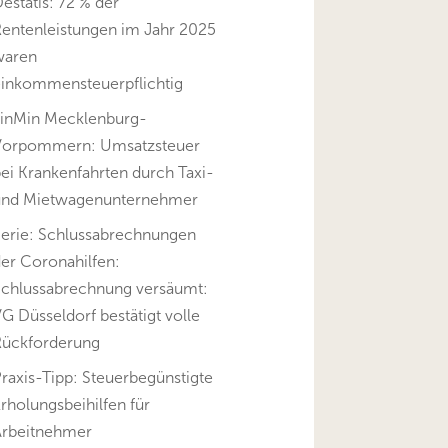
estatis: 72 % der
Rentenleistungen im Jahr 2025
waren
einkommensteuerpflichtig
FinMin Mecklenburg-
Vorpommern: Umsatzsteuer
ei Krankenfahrten durch Taxi-
und Mietwagenunternehmer
Serie: Schlussabrechnungen
er Coronahilfen:
Schlussabrechnung versäumt:
G Düsseldorf bestätigt volle
Rückforderung
raxis-Tipp: Steuerbegünstigte
rholungsbeihilfen für
Arbeitnehmer