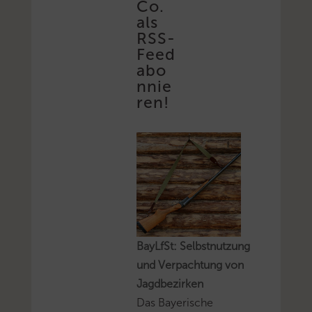
Co.
als
RSS-
Feed
abo
nnie
ren!
BayLfSt: Selbstnutzung
und Verpachtung von
Jagdbezirken
Das Bayerische