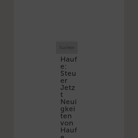
Suchen
Hauf
e:
Steu
er
Jetz
t
Neui
gkei
ten
von
Hauf
e