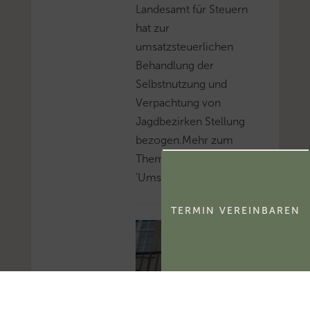
Landesamt für Steuern
hat zur
umsatzsteuerlichen
Behandlung der
Selbstnutzung und
Verpachtung von
Jagdbezirken Stellung
bezogen.Mehr zum
Thema
'Umsatzsteuer'...
TERMIN VEREINBAREN