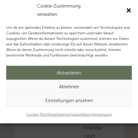
nach
Cookie-Zustimmung
dem
verwalten
Tod
der
Um dir ein optimales Erlebnis zu bieten, verwenden wir Technologien wie
Cookies, um Geräteinformationen zu speichern und/oder darauf
Erblasserin
zuzugreifen. Wenn du diesen Technologien zustimmst, können wir Daten
entstandene
wie das Surfverhalten oder eindeutige IDs auf dieser Website verarbeiten.
Wenn du deine Zustimmung nicht erteilst oder zurückziehst, können
Kfz-
bestimmte Merkmale und Funktionen beeinträchtigt werden.
Steuern
nicht
Akzeptieren
in
Anspruch
Ablehnen
nehmen
Einstellungen ansehen
darf,
wenn
Cookie-Richtlinie
Datenschutzerklärung
Impressum
die
Erbfolge
noch