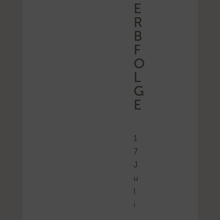
E
R
B
F
O
L
G
E
1
7
J
u
l
i
,