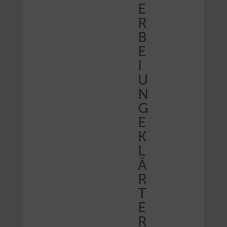
E
R
B
E
I
U
N
G
E
K
L
Ä
R
T
E
R