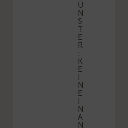
Ü
N
S
T
E
R
:
K
E
I
N
E
I
N
A
N