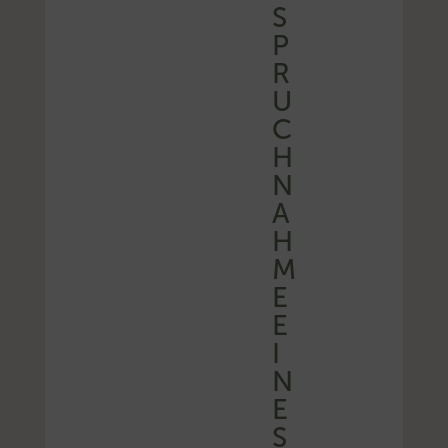
S
P
R
U
C
H
N
A
H
M
E
E
I
N
E
S