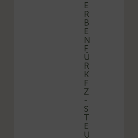
E
R
B
E
N
F
Ü
R
K
F
Z
-
S
T
E
U