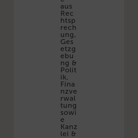
aus
Rec
htsp
rech
ung,
Ges
etzg
ebu
ng &
Polit
ik,
Fina
nzve
rwal
tung
sowi
e
Kanz
lei &