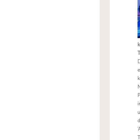
k
T
D
e
k
N
P
i
u
'
T