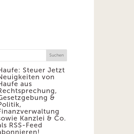
Suchen
Haufe: Steuer
Jetzt
Neuigkeiten von
Haufe aus
Rechtsprechung,
Gesetzgebung &
Politik,
Finanzverwaltung
sowie Kanzlei & Co.
als RSS-Feed
abonnieren!