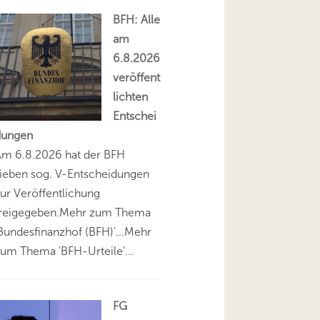
BFH: Alle
am
6.8.2026
veröffent
lichten
Entschei
dungen
Am 6.8.2026 hat der BFH
ieben sog. V-Entscheidungen
ur Veröffentlichung
freigegeben.Mehr zum Thema
Bundesfinanzhof (BFH)'...Mehr
um Thema 'BFH-Urteile'...
FG