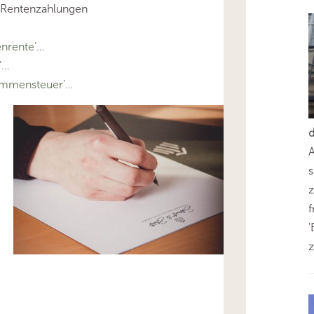
s Rentenzahlungen
nrente’…
’…
ommensteuer’…
s
z
'
z