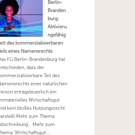
Berlin-
Branden
burg:
Aktivieru
ngsfähig
eit des kommerzialisierbaren
eils eines Namensrechts
as FG Berlin-Brandenburg hat
ntschieden, dass der
ommerzialisierbare Teil des
amensrechts einer natürlichen
erson ertragsteuerlich ein
mmaterielles Wirtschaftsgut
nd kein bloßes Nutzungsrecht
darstellt.Mehr zum Thema
Abschreibung'...Mehr zum
hema 'Wirtschaftsgut'...