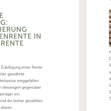
E
G:
ZIERUNG
ENRENTE IN
LRENTE
D
S
Zubilligung einer Rente
isher gewährte
d
 teilweise weggefallen
en deswegen gegenüber
sträger ein
T
ind die bisher gezahlten
 dieses