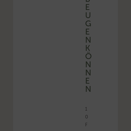
E
U
G
E
N
K
Ö
N
N
E
N
1
0
F