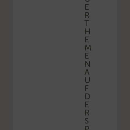
E
R
T
H
E
M
E
N
A
U
F
D
E
R
S
P