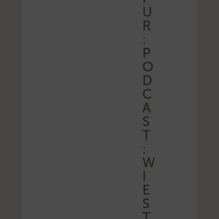
U
R
:
P
O
D
C
A
S
T
:
W
I
E
S
T