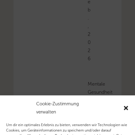
e
b
.
,
2
0
2
6
Mentale
Gesundheit
ist
Cookie-Zustimmung
keine
verwalten
Nebensache.
Im
Um dir ein optimales Erlebnis zu bieten, verwenden wir Technologien wie
Cookies, um Geräteinformationen zu speichern und/oder darauf
Podcast