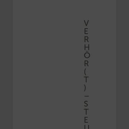
V
E
R
H
Ö
R
(
T
)
–
S
T
E
U