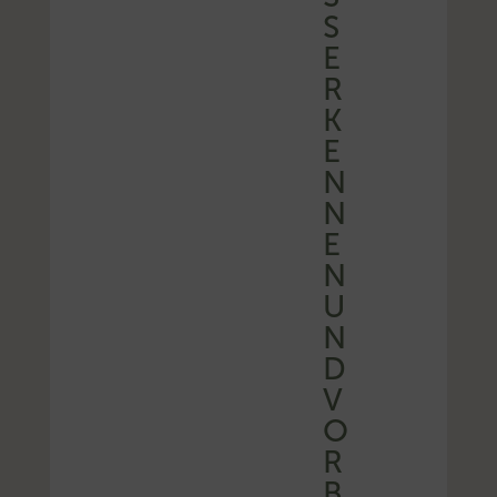
S
E
R
K
E
N
N
E
N
U
N
D
V
O
R
B