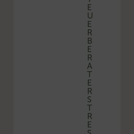
E
U
E
R
B
E
R
A
T
E
R
S
T
R
E
S