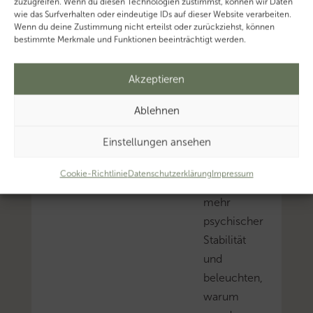
zuzugreifen. Wenn du diesen Technologien zustimmst, können wir Daten
Verhör(t)
wie das Surfverhalten oder eindeutige IDs auf dieser Website verarbeiten.
Wenn du deine Zustimmung nicht erteilst oder zurückziehst, können
sprechen
bestimmte Merkmale und Funktionen beeinträchtigt werden.
zwei
Experten
Akzeptieren
über
Stress,
Ablehnen
Burnout
Einstellungen ansehen
und
Wege
Cookie-Richtlinie
Datenschutzerklärung
Impressum
zu
mehr
psychischer
Stabilität
und
beleuchten,
warum