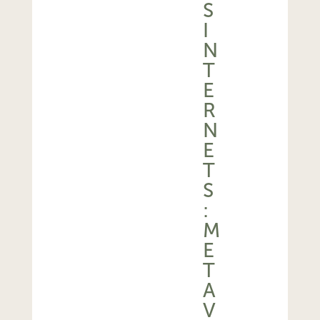
S
I
N
T
E
R
N
E
T
S
:
M
E
T
A
V