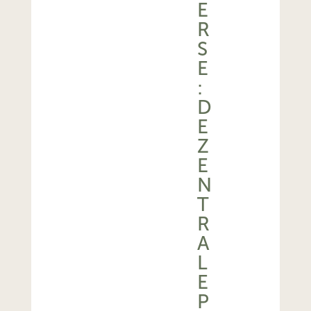
E
R
S
E
:
D
E
Z
E
N
T
R
A
L
E
P