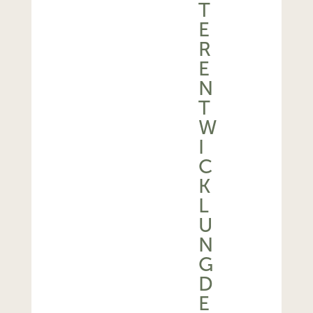
T
E
R
E
N
T
W
I
C
K
L
U
N
G
D
E