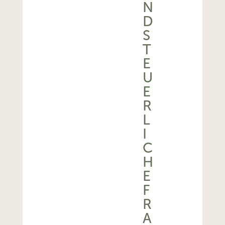
N
D
S
T
E
U
E
R
L
I
C
H
E
F
R
A