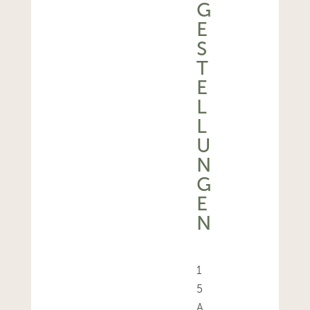
G
E
S
T
E
L
L
U
N
G
E
N
1
5
A