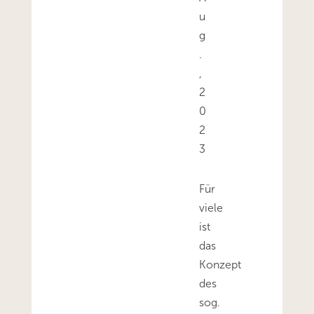
u
g
.
,
2
0
2
3
Für
viele
ist
das
Konzept
des
sog.