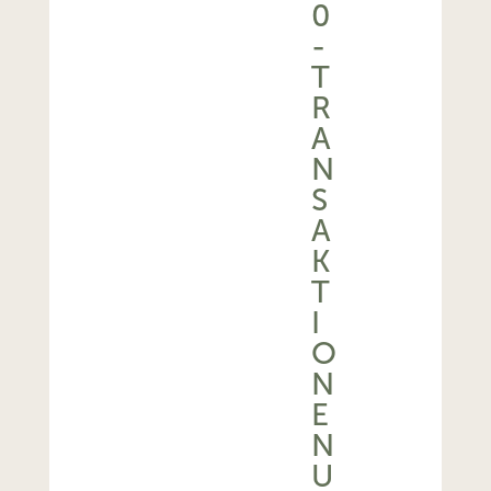
0
-
T
R
A
N
S
A
K
T
I
O
N
E
N
U