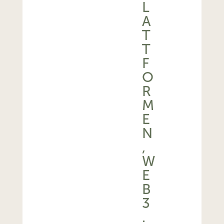
L
A
T
T
F
O
R
M
E
N
,
W
E
B
3
.